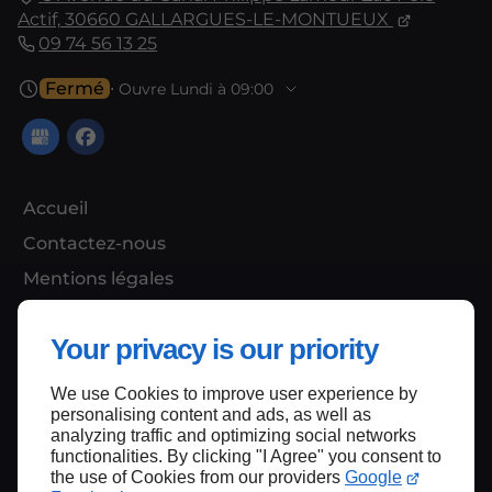
Actif,
30660
GALLARGUES-LE-MONTUEUX
09 74 56 13 25
Fermé
⋅ Ouvre Lundi à 09:00
Accueil
Contactez-nous
Mentions légales
Plan du site
Your privacy is our priority
We use Cookies to improve user experience by
Haut de page
personalising content and ads, as well as
analyzing traffic and optimizing social networks
functionalities. By clicking "I Agree" you consent to
the use of Cookies from our providers
Google