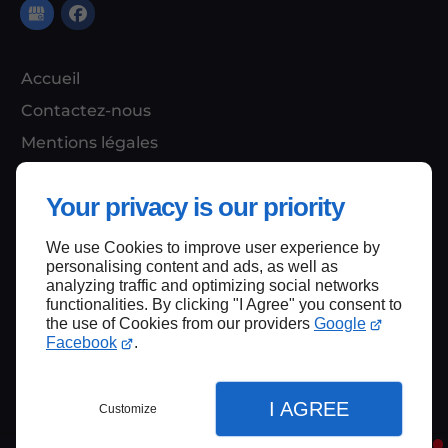
Accueil
Contactez-nous
Mentions légales
Plan du site
Your privacy is our priority
We use Cookies to improve user experience by
Haut de page
personalising content and ads, as well as
analyzing traffic and optimizing social networks
functionalities. By clicking "I Agree" you consent to
the use of Cookies from our providers
Google
Facebook
.
I AGREE
Customize